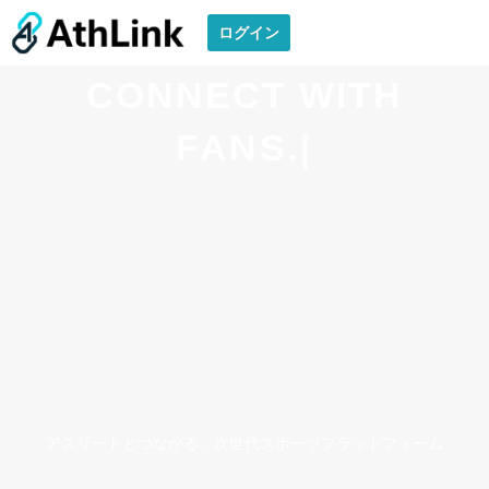
内
ログイン
容
を
CONNECT WITH
ス
キ
FANS.
ッ
プ
アスリートとつながる、次世代スポーツプラットフォーム